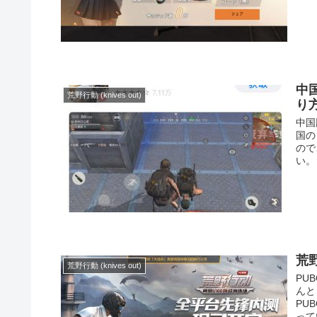
中
荒野行動 (knives out)
り方
中国
国の
ので
い。
荒野
荒野行動 (knives out)
PU
んと
PU
って