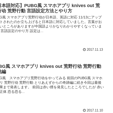
本語対応】PUBG風 スマホアプリ knives out 荒
行动 荒野行動 言語設定方法とやり方
BG風 スマホアプリ荒野行动が日本語、英語に対応 11/13にアップ
トされたのか立ち上げると日本語に対応していました。言葉がお
いところがありますが中国語よりかなりわかりやすくなっていま
 言語設定のやり方 設定は...
2017.11.13
BG風 スマホアプリ knives out 荒野行动 荒野行動
結編
BG風 スマホアプリ荒野行动をやってみる 前回のPUBG風 スマホ
リ 荒野行动 荒野行動 とりあえずからの奇跡編に続き今回は最後
果まで発表します。 前回は赤い煙を発見したところでしたが 赤い
正体 恐る恐る...
2017.11.10