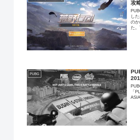
攻
PU
した
のか
た。
PU
PUBG
20
PUB
「P
ASIA