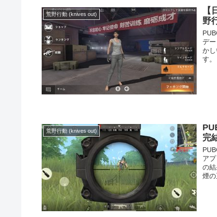
【日
荒野行動 (knives out)
野
PU
デー
かし
す。
PU
荒野行動 (knives out)
完
PU
アプ
の結
煙の