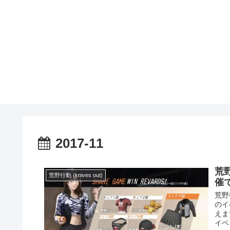
2017-11
荒野
荒野行動 (knives out)
催
荒野
のイ
えま
イベ