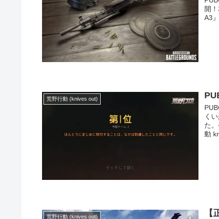
開！
A3
PU
荒野行動 (knives out)
PU
くい
た。
動 kn
【正
荒野行動 (knives out)