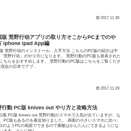
2017.11.30
国版 荒野行动アプリの取り方そこからPCまでのや
 iphone ipad App編
版 荒野行动のインストール、入手方法 こちらのPC版の紹介は中
「荒野行动」のやり方になります。 荒野行動のPC版も発表された
こちらをおすすめします。 荒野行動のPC版はこちらをご覧くださ
 現在の日本でアプ...
2017.11.29
行動 PC版 knives out やり方と攻略方法
BG風 PC版 knives out 荒野行動がスマホで人気が出ていますが、な
、PC版もあるのを最近知りました。 画面の小さいスマホに比べ、
BGのようPCの画面でできるので索敵はかんたんにできるようにな
います。さらにPU...