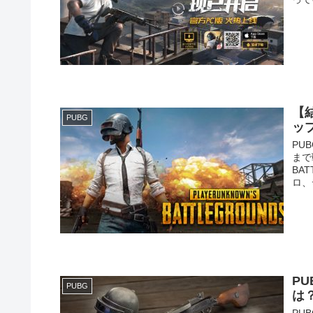
【結
PUBG
ッ
PU
まで
BA
ロ、
PU
PUBG
は
PU