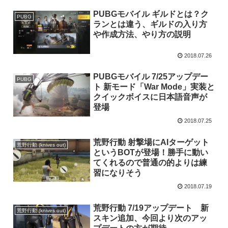
PUBGモバイル ギルドとは？ク
PUBG
ランとは違う、ギルドの入り方
や作成方法、やり方の説明
2018.07.26
PUBGモバイル 7/25アップデー
PUBG
ト 新モード「War Mode」実装と
クイックボイスに日本語音声が
登場
2018.07.25
荒野行動 射撃場にAIターゲット
荒野行動 (knives out)
というBOTが登場！勝手に動い
てくれるので普通の的よりは練
習になりそう
2018.07.19
荒野行動 7/19アップデート 新
荒野行動 (knives out)
スキン追加、今回より次のアッ