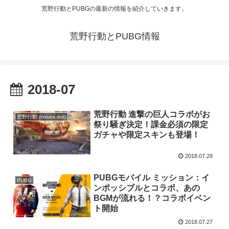
荒野行動とPUBGの最新の情報を紹介していきます。
荒野行動とPUBG情報
2018-07
荒野行動 進撃の巨人コラボがお
荒野行動 (knives out)
祭り騒ぎ決定！課金必須の限定
ガチャや限定スキンも登場！
2018.07.28
PUBGモバイル ミッション：イ
PUBG
ンポッシブルとコラボ、あの
BGMが流れる！？コラボイベン
ト開始
2018.07.27