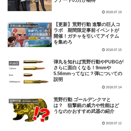
プデートの方が期待
2018.07.19
【更新】荒野行動 進撃の巨人コ
荒野行動 (knives out)
ラボ 期間限定事前イベントが
開催！ガチャを引いてアイテム
を集めろ
2018.07.15
弾丸を知れば荒野行動やPUBGが
PUBG
さらに面白くなる！9mmや
5.56mmってなに？弾についての
説明
2018.07.14
荒野行動 ゴールデンクマと
荒野行動 (knives out)
は？ 狙撃銃の威力や性能はど
うなのかおすすめ武器の紹介
2018.07.12