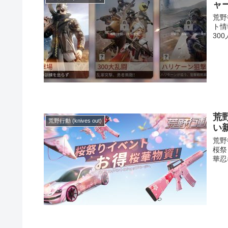
ャ
荒野
ト情
30
荒
荒野行動 (knives out)
い
荒野
桜祭
華忍