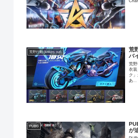
Cha
荒
荒野行動 (knives out)
バ
荒野
衣装
ク」
あ...
P
PUBG
が
PU