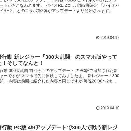
ートがおこなわれます。 バイオRE:2コラボ第2弾決定 『バイオハ
ドRE:2』とのコラボ第2弾がアップデートより開始されます。
2019.04.17
野行動 新レジャー「300大乱闘」のスマホ版やって
た！そしてなんと！
行動 300大乱闘 前回今回のアップデート のPC版で追加された新
ャーですが スマホで先に体験してみましたよ。 新レジャー「300
闘」 内容は前回に紹介した内容と同じですが 毎晩20:00〜24:...
2019.04.10
野行動 PC版 4/9アップデートで300人で戦う新レジ