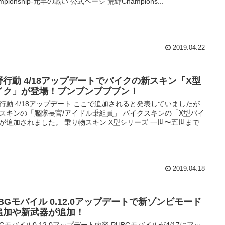
mpionship-元年の戦い 公式ページ 荒野Champions...
2019.04.22
野行動 4/18アップデートでバイクの新スキン「X型
イク」が登場！ブンブンブブブン！
行動 4/18アップデート ここで追加されると発表していましたが
スキンの「艦隊長官/アイドル乗組員」 バイクスキンの「X型バイ
が追加されました。 乗り物スキン X型シリーズ 一世〜五世まで
2019.04.18
UBGモバイル 0.12.0アップデートで新ゾンビモード
追加や新武器が追加！
BGモバイル0.12.0アップデート内容 PUBGモバイルが4/17にアッ