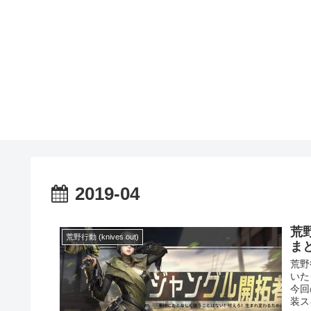
2019-04
荒
荒野行動 (knives out)
ま
荒野
いた
今回
装スキ