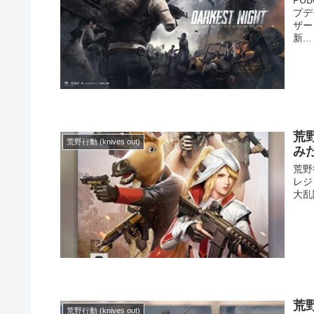
プデ
ザー
新...
荒
荒野行動 (knives out)
み
荒野
レジ
大乱
荒
荒野行動 (knives out)