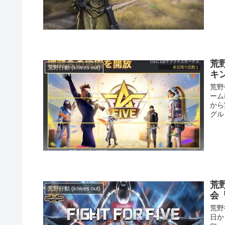
荒
荒野行動 (knives out)
キ
荒野
ーム
から
グル・
荒
荒野行動 (knives out)
会「
荒野
日か