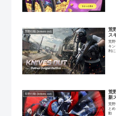
荒
荒野行動 (knives out)
ス
荒野
キン
利に
荒
荒野行動 (knives out)
新
荒野
とめ
動 