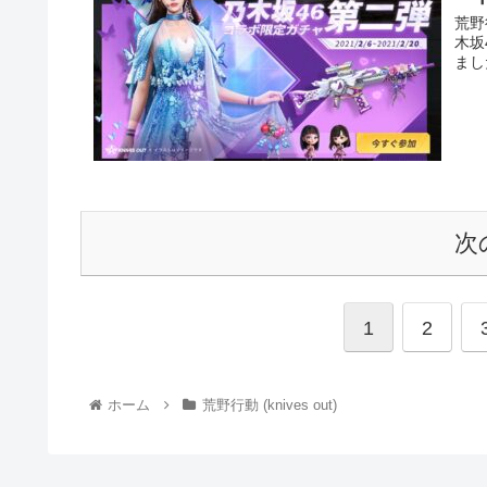
荒野
木坂
まし
次
1
2
ホーム
荒野行動 (knives out)