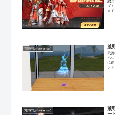
紹介
ズ！
ます！
荒
荒野行動 (knives out)
荒野
ペシ
に使
ジェ
荒
荒野行動 (knives out)
ー