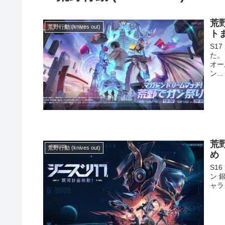
荒
荒野行動 (knives out)
ト
S1
た。
オー
ン...
荒
荒野行動 (knives out)
め
S1
ン 
ャラ