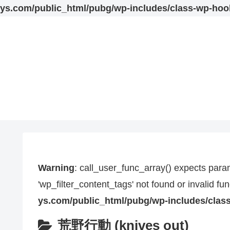
ys.com/public_html/pubg/wp-includes/class-wp-hoo
Warning
: call_user_func_array() expects param
'wp_filter_content_tags' not found or invalid f
ys.com/public_html/pubg/wp-includes/clas
荒野行動 (knives out)