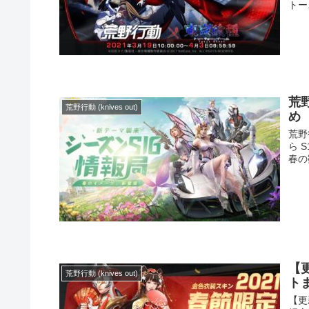
トー.
荒
荒野行動 (knives out)
め
荒野
ら 
春の
【
荒野行動 (knives out)
ト
【更