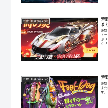
荒
荒野行動 (knives out)
ま
荒野
トー
ぶり
クサ.
荒
荒野行動 (knives out)
荒野
まだ
す。