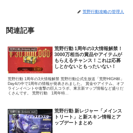
荒野行動攻略の管理人
関連記事
荒野行動 1周年の3大情報解禁！
荒野行動 (knives out)
3000万相当の賞品やアイテムが
もらえるチャンス！これは応募
しとかないともったいない！
荒野行動 1周年の3大情報解禁 荒野行動公式生放送「荒野HIGH杯」
Day4の中で1周年の情報が発表されました。 賞金やアイテム、オフ
ラインイベントや進撃の巨人コラボ、東京新マップ情報など盛りだ
くさんです。 荒野行動 1周年特...
荒野行動 新レジャー「メインス
荒野行動 (knives out)
トリート」と新スキン情報とア
ップデートまとめ