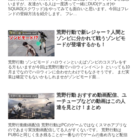
いますが、友達がいる人は一度誘って一緒にDUO(デュオ)や
SQUAD(スクワッド)をやってみても面白いと思います。今回はフレ
ンドの登録方法を紹介します。 フレ...
荒野行動で新レジャー？人間と
荒野行動 (knives out)
ゾンビに分かれて戦うゾンビモ
ードが登場するかも！
荒野行動 ゾンビモード ハロウィンといえばゾンビのコスプレをす
る方もいますが今回は荒野行動でハロウィンイベント といっても10
月までなのでハロウィンに合わせたわけでもなさそうです。 まだ実
装は確定でもないかもしれませがゾンビモード面...
荒野行動 おすすめ動画配信、ユ
荒野行動 (knives out)
ーチューブなどの動画はこの人
達を見とけ！まとめ
荒野行動動画配信 荒野行動はPCのゲームではなくスマホアプリな
のであまり実況動画配信してる人がすくないです。 荒野行動は
PUBGと同じく生き残ることが一番なのでゲームの進め方など配信