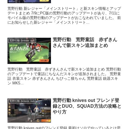
荒野行動 新レジャー「メインストリート」と新スキン情報とアップ
デートまとめ 7/9にPC版の荒野行動のアップデートがあり、7/11に
モバイル版の荒野行動のアップデートがおこなわれていました。 前
にお知らせした新レジャー「メインストリート...
荒野行動 荒野童話 赤ずきん
荒野行動 (knives out)
さんで新スキン追加まとめ
荒野行動 荒野童話 赤ずきんさんで新スキン追加まとめ 荒野行動
のアップデートで童話にちなんだスキンが追加されました。 荒野童
話 衣装スキン 赤ずきんさん ちびっこ狼ちゃん 荒野童話 銃器スキ
ン MK5...
荒野行動 knives out フレンド登
荒野行動 (knives out)
録とDUO、SQUAD方法の攻略と
やり方
荒野行動 knives outのフレンド登録 最初はソロでやっているとは思