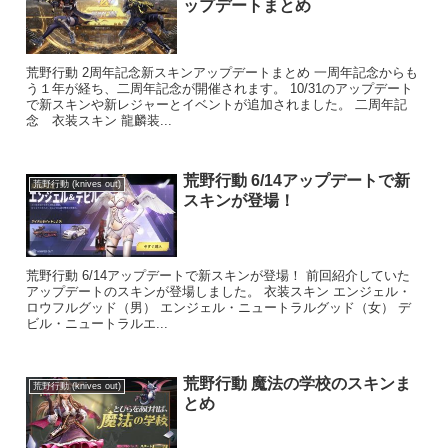
ップデートまとめ
荒野行動 2周年記念新スキンアップデートまとめ 一周年記念からも
う１年が経ち、二周年記念が開催されます。 10/31のアップデート
で新スキンや新レジャーとイベントが追加されました。 二周年記
念 衣装スキン 龍麟装...
荒野行動 6/14アップデートで新
荒野行動 (knives out)
スキンが登場！
荒野行動 6/14アップデートで新スキンが登場！ 前回紹介していた
アップデートのスキンが登場しました。 衣装スキン エンジェル・
ロウフルグッド（男） エンジェル・ニュートラルグッド（女） デ
ビル・ニュートラルエ...
荒野行動 魔法の学校のスキンま
荒野行動 (knives out)
とめ