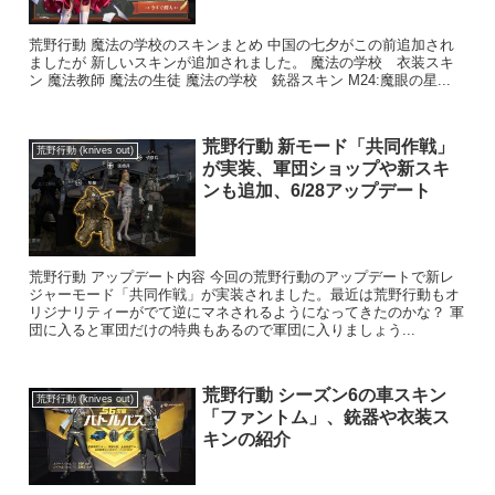
荒野行動 魔法の学校のスキンまとめ 中国の七夕がこの前追加され
ましたが 新しいスキンが追加されました。 魔法の学校 衣装スキ
ン 魔法教師 魔法の生徒 魔法の学校 銃器スキン M24:魔眼の星...
荒野行動 新モード「共同作戦」
荒野行動 (knives out)
が実装、軍団ショップや新スキ
ンも追加、6/28アップデート
荒野行動 アップデート内容 今回の荒野行動のアップデートで新レ
ジャーモード「共同作戦」が実装されました。最近は荒野行動もオ
リジナリティーがでて逆にマネされるようになってきたのかな？ 軍
団に入ると軍団だけの特典もあるので軍団に入りましょう...
荒野行動 シーズン6の車スキン
荒野行動 (knives out)
「ファントム」、銃器や衣装ス
キンの紹介