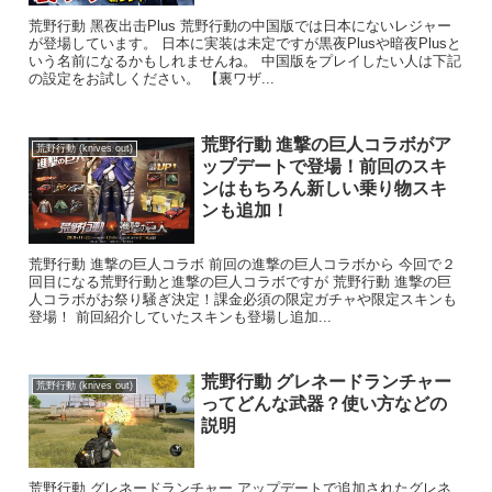
荒野行動 黑夜出击Plus 荒野行動の中国版では日本にないレジャー
が登場しています。 日本に実装は未定ですが黒夜Plusや暗夜Plusと
いう名前になるかもしれませんね。 中国版をプレイしたい人は下記
の設定をお試しください。 【裏ワザ...
荒野行動 進撃の巨人コラボがア
荒野行動 (knives out)
ップデートで登場！前回のスキ
ンはもちろん新しい乗り物スキ
ンも追加！
荒野行動 進撃の巨人コラボ 前回の進撃の巨人コラボから 今回で２
回目になる荒野行動と進撃の巨人コラボですが 荒野行動 進撃の巨
人コラボがお祭り騒ぎ決定！課金必須の限定ガチャや限定スキンも
登場！ 前回紹介していたスキンも登場し追加...
荒野行動 グレネードランチャー
荒野行動 (knives out)
ってどんな武器？使い方などの
説明
荒野行動 グレネードランチャー アップデートで追加されたグレネ