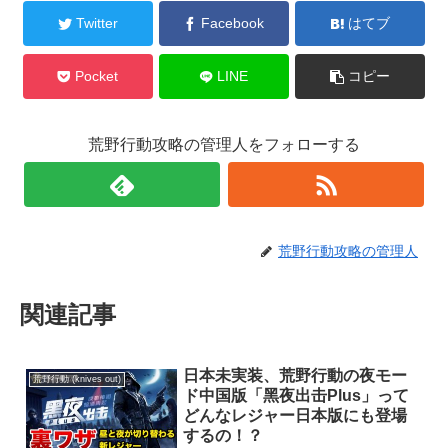
Twitter
Facebook
はてブ
Pocket
LINE
コピー
荒野行動攻略の管理人をフォローする
荒野行動攻略の管理人
関連記事
日本未実装、荒野行動の夜モー
荒野行動 (knives out)
ド中国版「黑夜出击Plus」って
どんなレジャー日本版にも登場
するの！？