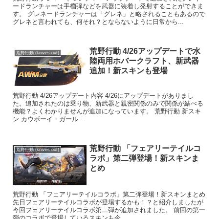
ードランチャーは手榴弾などを武器に装着し発射することができま
す。 グレネードランチャーは「グレネ」と略されることもあるので
グレネと言われても、何それ？とならないように日常から...
荒野行動 4/26アップデートで水
荒野行動 (knives out)
陸両用ホバークラフト、新武器
追加！新スキンも登場
荒野行動 4/26アップデート内容 4/26にアップデートがありまし
た。追加されたのは乗り物、新武器と親密関係のみで関係が結べる
機能？よくわかりませんが追加になっています。 荒野行動 新スキ
ン カウボーイ・ガール ...
荒野行動 「フェアリーテイルコ
荒野行動 (knives out)
ラボ」第二弾登場！新スキンま
とめ
荒野行動 「フェアリーテイルコラボ」第二弾登場！新スキンまとめ
先日フェアリーテイルコラボが登場するかも！？と紹介しましたが
今回フェアリーテイルコラボ第二弾が追加されました。 前回の第一
弾のコラボで登場しているスキンも今...