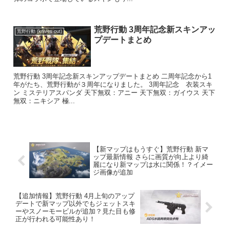
荒野行動 3周年記念新スキンアッ
荒野行動 (knives out)
プデートまとめ
荒野行動 3周年記念新スキンアップデートまとめ 二周年記念から1
年がたち、荒野行動が３周年になりました。 3周年記念 衣装スキ
ン ミステリアスパンダ 天下無双：アニー 天下無双：ガイウス 天下
無双：ニキシア 極...
【新マップはもうすぐ】荒野行動 新マ
ップ最新情報 さらに画質が向上より綺
麗になり新マップは水に関係！？イメー
ジ画像が追加
【追加情報】荒野行動 4月上旬のアップ
デートで新マップ以外でもジェットスキ
ーやスノーモービルが追加？見た目も修
正が行われる可能性あり！