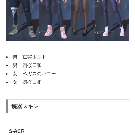
男：亡霊ボルト
男：初桜日和
女：ベガスのバニー
女：初桜日和
銃器スキン
S-ACR