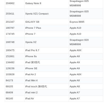
Snapdragon 835
204962
Galaxy Note 8
MSM8998
Snapdragon 835
203411
Xperia XZ1 Compact
MSM8998
201347
GALAXY S8
Exynos 8895
180787
iPhone 7 Plus
Apple A10
174745
iPhone 7
Apple A10
Snapdragon 820
166748
Xperia XZ
MSM8996
160475
iPad Pro 9.7
Apple A9X
151861
iPhone 6s
Apple A9
134482
iPad 第5世代
Apple A9
129156
iPhone SE
Apple A9
103828
iPad Air 2
Apple A8X
84173
iPad Mini 4
Apple A8
69105
iPod touch 第6世代
Apple A8
68409
iPad mini 2
Apple A7
66140
iPad Air
Apple A7