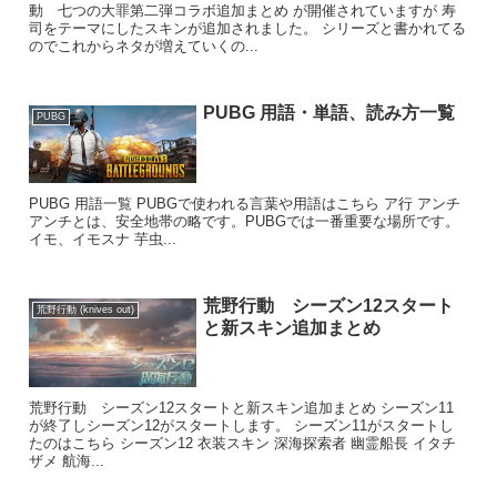
動 七つの大罪第二弾コラボ追加まとめ が開催されていますが 寿
司をテーマにしたスキンが追加されました。 シリーズと書かれてる
のでこれからネタが増えていくの...
PUBG 用語・単語、読み方一覧
PUBG
PUBG 用語一覧 PUBGで使われる言葉や用語はこちら ア行 アンチ
アンチとは、安全地帯の略です。PUBGでは一番重要な場所です。
イモ、イモスナ 芋虫...
荒野行動 シーズン12スタート
荒野行動 (knives out)
と新スキン追加まとめ
荒野行動 シーズン12スタートと新スキン追加まとめ シーズン11
が終了しシーズン12がスタートします。 シーズン11がスタートし
たのはこちら シーズン12 衣装スキン 深海探索者 幽霊船長 イタチ
ザメ 航海...