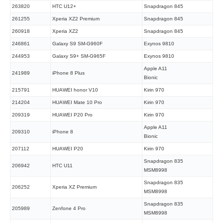
263820
HTC U12+
Snapdragon 845
261255
Xperia XZ2 Premium
Snapdragon 845
260918
Xperia XZ2
Snapdragon 845
246861
Galaxy S9 SM-G960F
Exynos 9810
244953
Galaxy S9+ SM-G965F
Exynos 9810
Apple A11
241989
iPhone 8 Plus
Bionic
215791
HUAWEI honor V10
Kirin 970
214204
HUAWEI Mate 10 Pro
Kirin 970
209319
HUAWEI P20 Pro
Kirin 970
Apple A11
209310
iPhone 8
Bionic
207112
HUAWEI P20
Kirin 970
Snapdragon 835
206942
HTC U11
MSM8998
Snapdragon 835
206252
Xperia XZ Premium
MSM8998
Snapdragon 835
205989
Zenfone 4 Pro
MSM8998