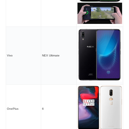
Vivo
NEX Ultimate
OnePlus
6