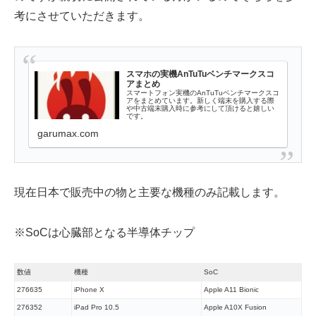
考にさせていただきます。
スマホの実機AnTuTuベンチマークスコ
アまとめ
スマートフォン実機のAnTuTuベンチマークスコ
アをまとめています。新しく端末を購入する際
や中古端末購入時に参考にして頂けると嬉しい
です。
garumax.com
現在日本で販売中の物と主要な機種のみ記載します。
※SoCは心臓部となる半導体チップ
数値
機種
SoC
276635
iPhone X
Apple A11 Bionic
276352
iPad Pro 10.5
Apple A10X Fusion