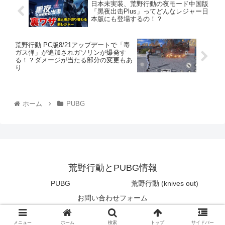
日本未実装、荒野行動の夜モード中国版
「黑夜出击Plus」ってどんなレジャー日
本版にも登場するの！？
荒野行動 PC版8/21アップデートで「毒
ガス弾」が追加されガソリンが爆発す
る！？ダメージが当たる部分の変更もあ
り
ホーム
PUBG
荒野行動とPUBG情報
PUBG
荒野行動 (knives out)
お問い合わせフォーム
© 2017 荒野行動とPUBG情報.
メニュー
ホーム
検索
トップ
サイドバー