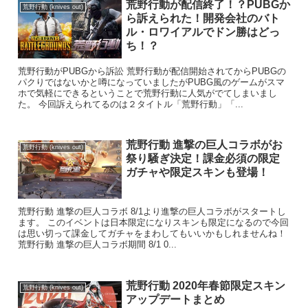
荒野行動が配信終了！？PUBGか
荒野行動 (knives out)
ら訴えられた！開発会社のバト
ル・ロワイアルでドン勝はどっ
ち！？
荒野行動がPUBGから訴訟 荒野行動が配信開始されてからPUBGの
パクりではないかと噂になっていましたがPUBG風のゲームがスマ
ホで気軽にできるということで荒野行動に人気がでてしまいまし
た。 今回訴えられてるのは２タイトル「荒野行動」「...
荒野行動 進撃の巨人コラボがお
荒野行動 (knives out)
祭り騒ぎ決定！課金必須の限定
ガチャや限定スキンも登場！
荒野行動 進撃の巨人コラボ 8/1より進撃の巨人コラボがスタートし
ます。 このイベントは日本限定になりスキンも限定になるので今回
は思い切って課金してガチャをまわしてもいいかもしれませんね！
荒野行動 進撃の巨人コラボ期間 8/1 0...
荒野行動 2020年春節限定スキン
荒野行動 (knives out)
アップデートまとめ