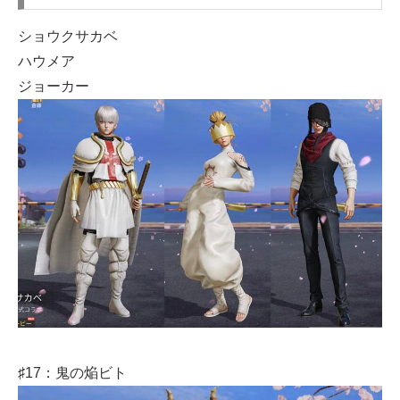
ショウクサカベ
ハウメア
ジョーカー
♯17：鬼の焔ビト