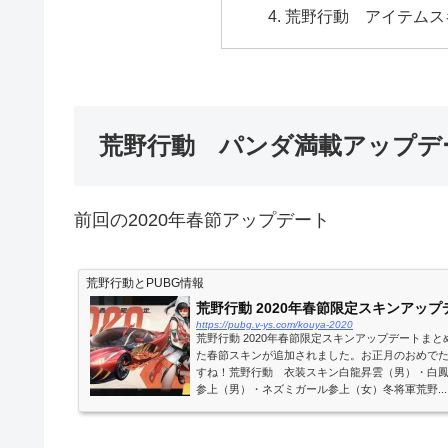
荒野行動 アイテムス
荒野行動 パンダ満載アップデ
前回の2020年春節アップデート
荒野行動とPUBG情報
荒野行動 2020年春節限定スキンアッ
https://pubg.v-ys.com/kouya-2020
荒野行動 2020年春節限定スキンアップデートま
た春節スキンが追加されました。お正月のおめで
すね！荒野行動 衣装スキン白龍昇雲（男）・白
参上（男）・ネズミガール参上（女）冬将軍荒野...