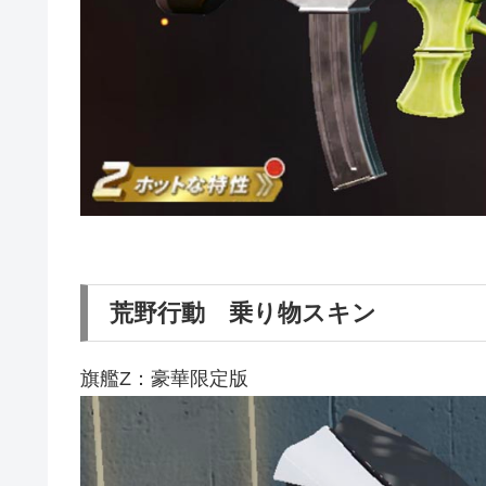
荒野行動 乗り物スキン
旗艦Z：豪華限定版