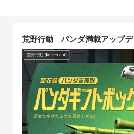
荒野行動 パンダ満載アップデ
荒野行動 (knives out)