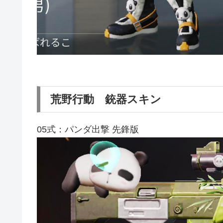
荒野行動 銃器スキン
05式：パンダ出撃 先鋒版