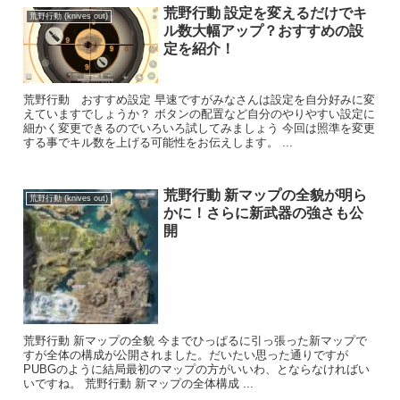
荒野行動 設定を変えるだけでキ
荒野行動 (knives out)
ル数大幅アップ？おすすめの設
定を紹介！
荒野行動 おすすめ設定 早速ですがみなさんは設定を自分好みに変
えていますでしょうか？ ボタンの配置など自分のやりやすい設定に
細かく変更できるのでいろいろ試してみましょう 今回は照準を変更
する事でキル数を上げる可能性をお伝えします。 ...
荒野行動 新マップの全貌が明ら
荒野行動 (knives out)
かに！さらに新武器の強さも公
開
荒野行動 新マップの全貌 今までひっぱるに引っ張った新マップで
すが全体の構成が公開されました。だいたい思った通りですが
PUBGのように結局最初のマップの方がいいわ、とならなければい
いですね。 荒野行動 新マップの全体構成 ...