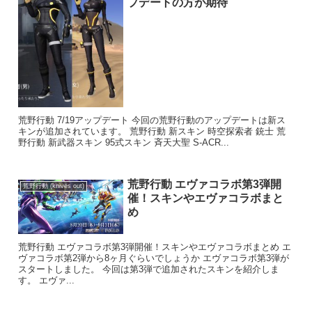
プデートの方が期待
荒野行動 7/19アップデート 今回の荒野行動のアップデートは新ス
キンが追加されています。 荒野行動 新スキン 時空探索者 銃士 荒
野行動 新武器スキン 95式スキン 斉天大聖 S-ACR...
荒野行動 エヴァコラボ第3弾開
荒野行動 (knives out)
催！スキンやエヴァコラボまと
め
荒野行動 エヴァコラボ第3弾開催！スキンやエヴァコラボまとめ エ
ヴァコラボ第2弾から8ヶ月ぐらいでしょうか エヴァコラボ第3弾が
スタートしました。 今回は第3弾で追加されたスキンを紹介しま
す。 エヴァ...