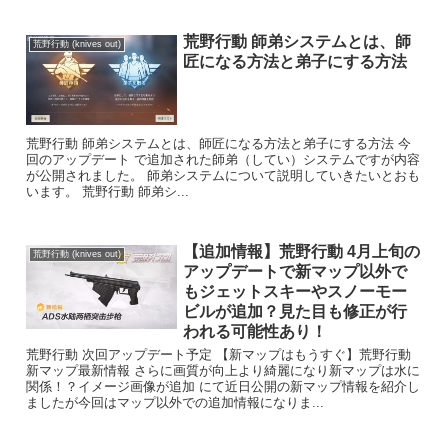
荒野行動 師弟システムとは、師
荒野行動 (knives out)
匠になる方法と弟子にする方法
荒野行動 師弟システムとは、師匠になる方法と弟子にする方法 今
回のアップデート で追加された師弟（してい）システムですが内容
が公開されました。 師弟システムについて説明していきたいとおも
います。 荒野行動 師弟シ...
【追加情報】荒野行動 4月上旬の
荒野行動 (knives out)
アップデートで新マップ以外で
もジェットスキーやスノーモー
ビルが追加？見た目も修正が行
われる可能性あり！
荒野行動 次回アップデート予定 【新マップはもうすぐ】荒野行動
新マップ最新情報 さらに画質が向上より綺麗になり新マップは水に
関係！？イメージ画像が追加 にて近日公開の新マップ情報を紹介し
ましたが今回はマップ以外での追加情報になりま...