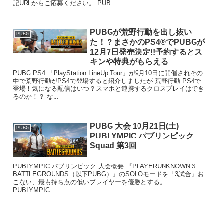
記URLからご応募ください。 PUB...
PUBGが荒野行動を出し抜い
PUBG
た！？まさかのPS4®でPUBGが
12月7日発売決定!!予約するとス
キンや特典がもらえる
PUBG PS4 「PlayStation LineUp Tour」が9月10日に開催されその
中で荒野行動がPS4で登場すると紹介しましたが 荒野行動 PS4で
登場！気になる配信はいつ？スマホと連携するクロスプレイはでき
るのか！？ な...
PUBG 大会 10月21日(土)
PUBG
PUBLYMPIC パブリンピック
Squad 第3回
PUBLYMPIC パブリンピック 大会概要 『PLAYERUNKNOWN’S
BATTLEGROUNDS（以下PUBG）』のSOLOモードを「3試合」お
こない、最も持ち点の低いプレイヤーを優勝とする。
PUBLYMPIC...