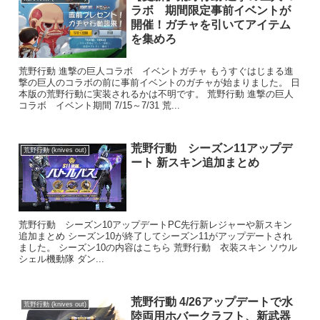
ラボ 期間限定事前イベントが
開催！ガチャを引いてアイテム
を集めろ
荒野行動 進撃の巨人コラボ イベントガチャ もうすぐはじまる進
撃の巨人のコラボの前に事前イベントのガチャが始まりました。 日
本版の荒野行動に実装されるかは不明です。 荒野行動 進撃の巨人
コラボ イベント期間 7/15～7/31 荒...
荒野行動 シーズン11アップデ
荒野行動 (knives out)
ート 新スキン追加まとめ
荒野行動 シーズン10アップデートPC先行新レジャーや新スキン
追加まとめ シーズン10が終了してシーズン11がアップデートされ
ました。 シーズン10の内容はこちら 荒野行動 衣装スキン ソウル
シェル機動隊 ダン...
荒野行動 4/26アップデートで水
荒野行動 (knives out)
陸両用ホバークラフト、新武器