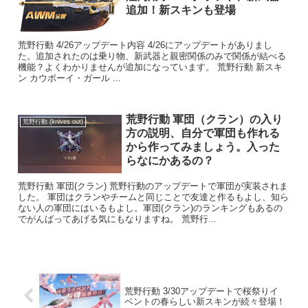
追加！新スキンも登場
荒野行動 4/26アップデート内容 4/26にアップデートがありまし
た。追加されたのは乗り物、新武器と親密関係のみで関係が結べる
機能？よくわかりませんが追加になっています。 荒野行動 新スキ
ン カウボーイ・ガール ...
荒野行動 軍団（クラン）の入り
荒野行動 (knives out)
方の説明、自分で軍団も作れる
から作ってみましょう。入った
らなにかあるの？
荒野行動 軍団(クラン) 荒野行動のアップデートで軍団が実装されま
した。 軍団はクランやチームと同じことで友達と作るもよし、知ら
ない人の軍団にはいるもよし。軍団(クラン)のランキングもあるの
でがんばってあげる気にもなりますね。 荒野行...
荒野行動 3/30アップデートで桜祭りイ
ベントの春らしい新スキンが続々登場！