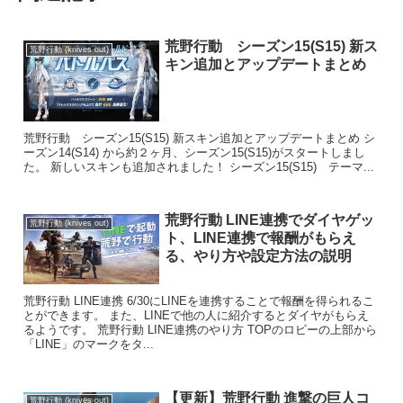
荒野行動 シーズン15(S15) 新ス
荒野行動 (knives out)
キン追加とアップデートまとめ
荒野行動 シーズン15(S15) 新スキン追加とアップデートまとめ シ
ーズン14(S14) から約２ヶ月、シーズン15(S15)がスタートしまし
た。 新しいスキンも追加されました！ シーズン15(S15) テーマ...
荒野行動 LINE連携でダイヤゲッ
荒野行動 (knives out)
ト、LINE連携で報酬がもらえ
る、やり方や設定方法の説明
荒野行動 LINE連携 6/30にLINEを連携することで報酬を得られるこ
とができます。 また、LINEで他の人に紹介するとダイヤがもらえ
るようです。 荒野行動 LINE連携のやり方 TOPのロビーの上部から
「LINE」のマークをタ...
【更新】荒野行動 進撃の巨人コ
荒野行動 (knives out)