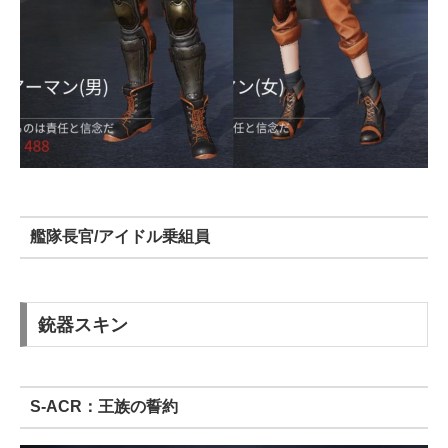
艦隊長官/アイドル乗組員
銃器スキン
S-ACR：王族の誓約