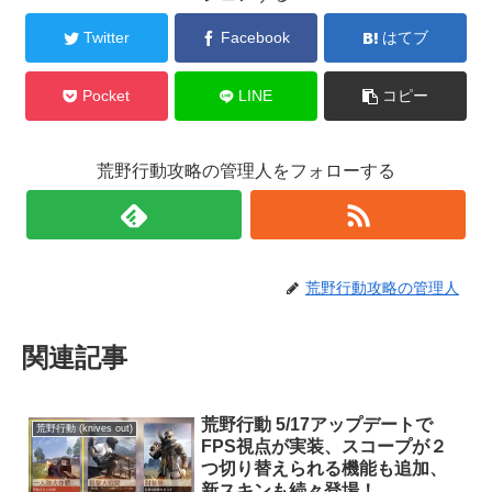
Twitter
Facebook
はてブ
Pocket
LINE
コピー
荒野行動攻略の管理人をフォローする
荒野行動攻略の管理人
関連記事
荒野行動 5/17アップデートで
荒野行動 (knives out)
FPS視点が実装、スコープが２
つ切り替えられる機能も追加、
新スキンも続々登場！