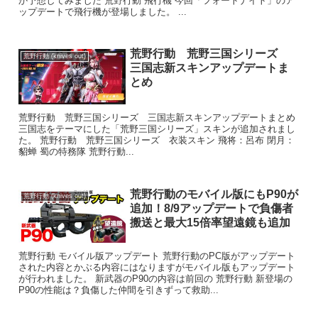
か予想してみました 荒野行動 飛行機 今回「フォートナイト」のア
ップデートで飛行機が登場しました。 ...
荒野行動 荒野三国シリーズ
荒野行動 (knives out)
三国志新スキンアップデートま
とめ
荒野行動 荒野三国シリーズ 三国志新スキンアップデートまとめ
三国志をテーマにした「荒野三国シリーズ」スキンが追加されまし
た。 荒野行動 荒野三国シリーズ 衣装スキン 飛将：呂布 閉月：
貂蝉 蜀の特務隊 荒野行動...
荒野行動のモバイル版にもP90が
荒野行動 (knives out)
追加！8/9アップデートで負傷者
搬送と最大15倍率望遠鏡も追加
荒野行動 モバイル版アップデート 荒野行動のPC版がアップデート
された内容とかぶる内容にはなりますがモバイル版もアップデート
が行われました。 新武器のP90の内容は前回の 荒野行動 新登場の
P90の性能は？負傷した仲間を引きずって救助...