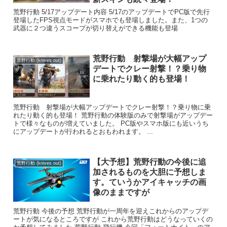
荒野行動 5/17アップデート内容 5/17のアップデートでPC版で先行
登場したFPS視点モードがスマホでも登場しました。また、1つの
武器に２つ違うスコープが切り替えができる機能も登場
荒野行動 射撃場が大幅アップ
荒野行動 (knives out)
デートでクレー射撃！？乗り物
に乗れたり動く的も登場！
荒野行動 射撃場が大幅アップデートでクレー射撃！？乗り物に乗
れたり動く的も登場！ 荒野行動の体験版のみで射撃場がアップデー
トで様々なものが増えていました。 PC版やスマホ版にも近いうち
にアップデートが行われるとおもわれます。 ...
【大予想】荒野行動の今後に追
荒野行動 (knives out)
加されるものを大胆に予想しま
す。ていうかアイキャッチの画
像のままですが
荒野行動 今後の予想 荒野行動が一周年を迎えこれからのアップデ
ートが気になるところですが これから荒野行動はどうなっていくの