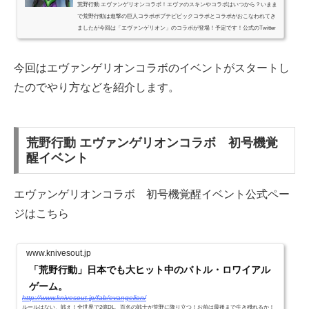
荒野行動 エヴァンゲリオンコラボ！エヴァのスキンやコラボはいつから？いまま
で荒野行動は進撃の巨人コラボポプテピピックコラボとコラボがおこなわれてき
ましたが今回は「エヴァンゲリオン」のコラボが登場！予定です！公式のTwitter
でエヴァンゲリオンコラボの情...
今回はエヴァンゲリオンコラボのイベントがスタートし
たのでやり方などを紹介します。
荒野行動 エヴァンゲリオンコラボ 初号機覚
醒イベント
エヴァンゲリオンコラボ 初号機覚醒イベント公式ペー
ジはこちら
www.knivesout.jp
「荒野行動」日本でも大ヒット中のバトル・ロワイアル
ゲーム。
http://www.knivesout.jp/fab/evangelion/
ルールはない、戦え！全世界で2億DL、百名の戦士が荒野に降り立つ！お前は最後まで生き殘れるか！