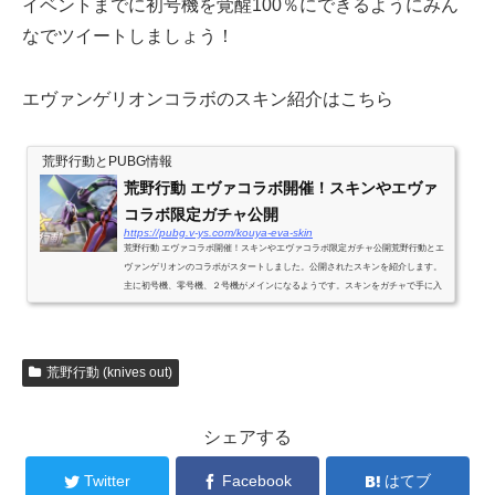
イベントまでに初号機を覚醒100％にできるようにみん
なでツイートしましょう！
エヴァンゲリオンコラボのスキン紹介はこちら
荒野行動とPUBG情報
荒野行動 エヴァコラボ開催！スキンやエヴァ
コラボ限定ガチャ公開
https://pubg.v-ys.com/kouya-eva-skin
荒野行動 エヴァコラボ開催！スキンやエヴァコラボ限定ガチャ公開荒野行動とエ
ヴァンゲリオンのコラボがスタートしました。公開されたスキンを紹介します。
主に初号機、零号機、２号機がメインになるようです。スキンをガチャで手に入
れることができますが日にちによ...
荒野行動 (knives out)
シェアする
Twitter
Facebook
はてブ