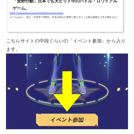
「荒野行動」日本でも大ヒット中のバトル・ロワイアル
ゲーム。
http://www.knivesout.jp/fab/evangelion/
ルールはない、戦え！全世界で2億DL、百名の戦士が荒野に降り立つ！お前は最後まで生き殘れるか！
こちらサイトの中段ぐらいの「イベント参加」から入り
ます。