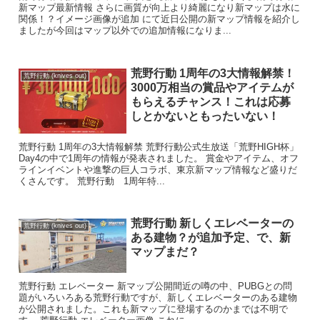
新マップ最新情報 さらに画質が向上より綺麗になり新マップは水に
関係！？イメージ画像が追加 にて近日公開の新マップ情報を紹介し
ましたが今回はマップ以外での追加情報になりま...
荒野行動 1周年の3大情報解禁！
荒野行動 (knives out)
3000万相当の賞品やアイテムが
もらえるチャンス！これは応募
しとかないともったいない！
荒野行動 1周年の3大情報解禁 荒野行動公式生放送「荒野HIGH杯」
Day4の中で1周年の情報が発表されました。 賞金やアイテム、オフ
ラインイベントや進撃の巨人コラボ、東京新マップ情報など盛りだ
くさんです。 荒野行動 1周年特...
荒野行動 新しくエレベーターの
荒野行動 (knives out)
ある建物？が追加予定、で、新
マップまだ？
荒野行動 エレベーター 新マップ公開間近の噂の中、PUBGとの問
題がいろいろある荒野行動ですが、新しくエレベーターのある建物
が公開されました。これも新マップに登場するのかまでは不明で