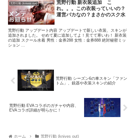
荒野行動 新衣装追加 こ
荒野行動 (knives out)
れ。。。この衣装っていいの？
運営バカなの？まさかのスク水
荒野行動 アップデート内容 アップデートで新しい衣装、スキンが
追加されました。 せめて夏に追加してよ！見てて寒いわ！ 新衣装
の追加 スクール水着 男性：金券288 女性：金券888 絶対秘密ミッ
ション ...
荒野行動 シーズン6の車スキン「ファン
トム」、銃器や衣装スキンの紹介
荒野行動 EVAコラボのガチャや内容、
EVAコラボ詳細が明らかに！
ホーム
荒野行動 (knives out)