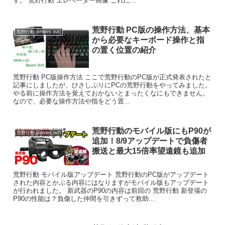
す。 荒野行動 エレベーター画像 これに...
荒野行動 PC版の操作方法、基本
荒野行動 (knives out)
から必要なキーボード操作と指
の置く位置の紹介
荒野行動 PC版操作方法 ここで荒野行動のPC版が正式発表されたと
記事にしましたが、ひさしぶりにPCの荒野行動をやってみました。
やる前に操作方法を覚えておかないとまったくなにもできません。
なので、必要な操作方法や指をどう置...
荒野行動のモバイル版にもP90が
荒野行動 (knives out)
追加！8/9アップデートで負傷者
搬送と最大15倍率望遠鏡も追加
荒野行動 モバイル版アップデート 荒野行動のPC版がアップデート
された内容とかぶる内容にはなりますがモバイル版もアップデート
が行われました。 新武器のP90の内容は前回の 荒野行動 新登場の
P90の性能は？負傷した仲間を引きずって救助...